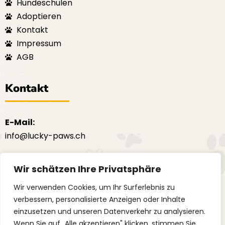
Hundeschulen
Adoptieren
Kontakt
Impressum
AGB
Kontakt
E-Mail:
info@lucky-paws.ch
F
I
a
n
Wir schätzen Ihre Privatsphäre
c
s
e
t
Wir verwenden Cookies, um Ihr Surferlebnis zu
b
a
verbessern, personalisierte Anzeigen oder Inhalte
o
g
einzusetzen und unseren Datenverkehr zu analysieren.
o
r
Wenn Sie auf „Alle akzeptieren" klicken, stimmen Sie