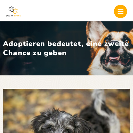
Skip
Mai
to
Men
content
Adoptieren bedeutet, eine zweite
Chance zu geben