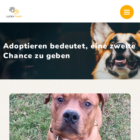
Skip
Mai
to
Men
content
Adoptieren bedeutet, eine zweite
Chance zu geben